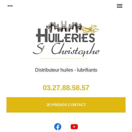
Panneau de gestion des cookies
more_horiz
menu
Distributeur huiles - lubrifiants
03.27.88.58.57
JE PRENDS CONTACT