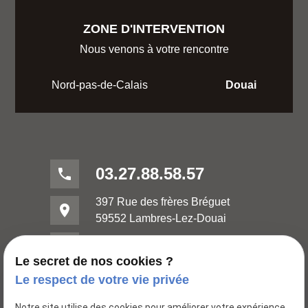
ZONE D'INTERVENTION
Nous venons à votre rencontre
Nord-pas-de-Calais
Douai
03.27.88.58.57
phone
397 Rue des frères Bréguet
place
59552 Lambres-Lez-Douai
mail
contact@huileries-lubrifiants.com
Le secret de nos cookies ?
Le respect de votre vie privée
Notre site utilise des cookies pour améliorer votre expérience