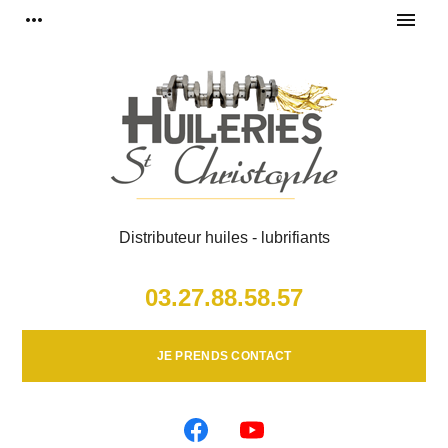
Panneau de gestion des cookies
more_horiz
menu
Distributeur huiles - lubrifiants
03.27.88.58.57
JE PRENDS CONTACT