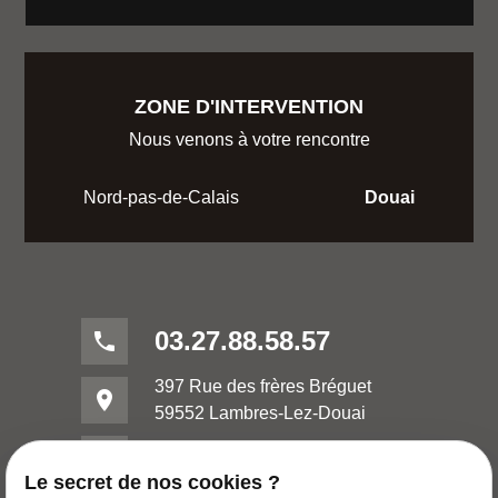
ZONE D'INTERVENTION
Nous venons à votre rencontre
Nord-pas-de-Calais
Douai
03.27.88.58.57
phone
397 Rue des frères Bréguet
place
59552 Lambres-Lez-Douai
mail
contact@huileries-lubrifiants.com
Le secret de nos cookies ?