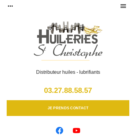
Panneau de gestion des cookies
more_horiz
menu
Distributeur huiles - lubrifiants
03.27.88.58.57
JE PRENDS CONTACT