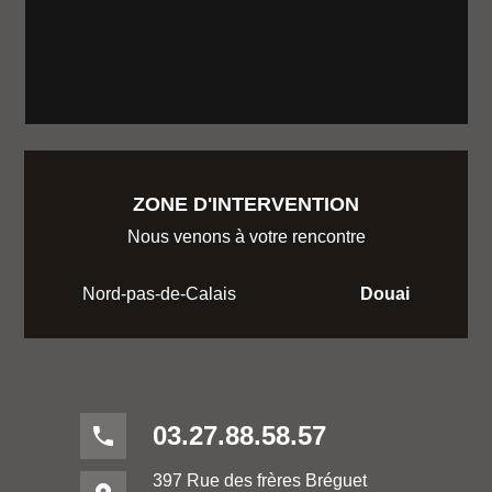
ZONE D'INTERVENTION
Nous venons à votre rencontre
Nord-pas-de-Calais
Douai
03.27.88.58.57
phone
397 Rue des frères Bréguet