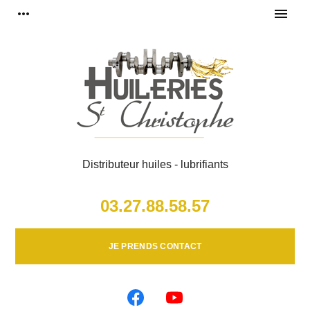
Panneau de gestion des cookies
more_horiz
menu
Distributeur huiles - lubrifiants
03.27.88.58.57
JE PRENDS CONTACT