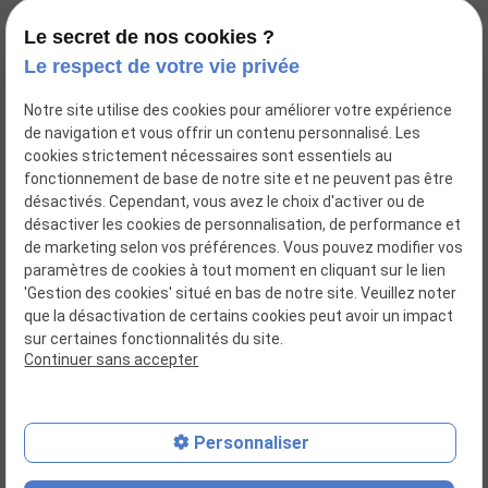
mail
contact@huileries-lubrifiants.com
Le secret de nos cookies ?
Le respect de votre vie privée
Notre site utilise des cookies pour améliorer votre expérience
de navigation et vous offrir un contenu personnalisé. Les
cookies strictement nécessaires sont essentiels au
fonctionnement de base de notre site et ne peuvent pas être
désactivés. Cependant, vous avez le choix d'activer ou de
désactiver les cookies de personnalisation, de performance et
de marketing selon vos préférences. Vous pouvez modifier vos
paramètres de cookies à tout moment en cliquant sur le lien
Distributeur huiles - lubrifiants
'Gestion des cookies' situé en bas de notre site. Veuillez noter
que la désactivation de certains cookies peut avoir un impact
sur certaines fonctionnalités du site.
Siret : 04585076500020
Continuer sans accepter
Plan du site
Mentions légales
Personnaliser
Politique de confidentialité