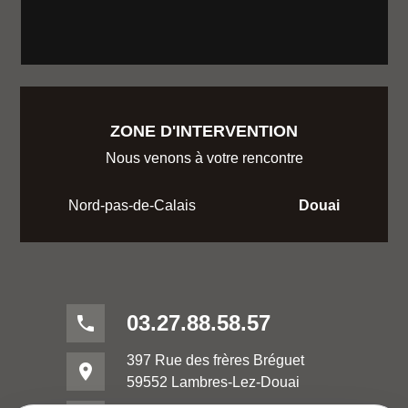
ZONE D'INTERVENTION
Nous venons à votre rencontre
Nord-pas-de-Calais
Douai
03.27.88.58.57
phone
397 Rue des frères Bréguet
place
59552 Lambres-Lez-Douai