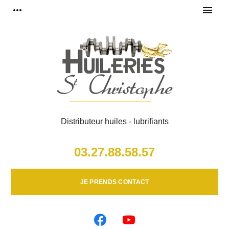
Panneau de gestion des cookies
more_horiz
menu
Distributeur huiles - lubrifiants
03.27.88.58.57
JE PRENDS CONTACT